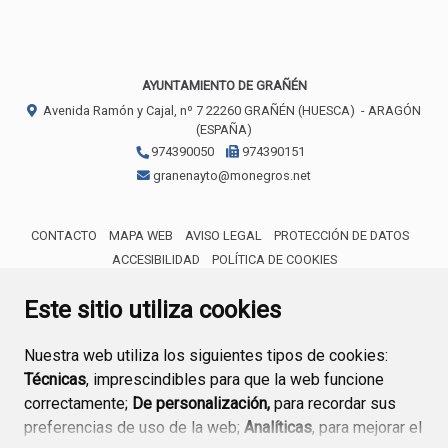
AYUNTAMIENTO DE GRAÑÉN
Avenida Ramón y Cajal, nº 7
22260
GRAÑÉN (HUESCA)
- ARAGÓN
(ESPAÑA)
974390050
974390151
granenayto@monegros.net
CONTACTO
MAPA WEB
AVISO LEGAL
PROTECCIÓN DE DATOS
ACCESIBILIDAD
POLÍTICA DE COOKIES
ENLACE 
Este sitio utiliza cookies
Nuestra web utiliza los siguientes tipos de cookies:
Técnicas
, imprescindibles para que la web funcione
correctamente;
De personalización,
para recordar sus
preferencias de uso de la web;
Analíticas
, para mejorar el