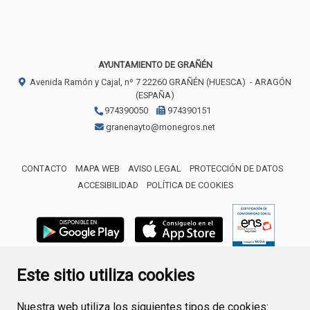
AYUNTAMIENTO DE GRAÑÉN
Avenida Ramón y Cajal, nº 7
22260
GRAÑÉN (HUESCA)
- ARAGÓN
(ESPAÑA)
974390050
974390151
granenayto@monegros.net
CONTACTO
MAPA WEB
AVISO LEGAL
PROTECCIÓN DE DATOS
ACCESIBILIDAD
POLÍTICA DE COOKIES
ENLACE 
Este sitio utiliza cookies
Nuestra web utiliza los siguientes tipos de cookies: