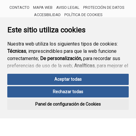
CONTACTO
MAPA WEB
AVISO LEGAL
PROTECCIÓN DE DATOS
ACCESIBILIDAD
POLÍTICA DE COOKIES
ENLACE 
Este sitio utiliza cookies
Nuestra web utiliza los siguientes tipos de cookies:
Técnicas
, imprescindibles para que la web funcione
correctamente;
De personalización,
para recordar sus
preferencias de uso de la web;
Analíticas
, para mejorar el
funcionamiento de la web y sus servicios.
Aceptar todas
Si acepta pulsando el botón
“Aceptar todas”
Rechazar todas
consideramos que acepta su uso. Si pulsa el botón
“Rechazar todas”
o continúa navegando sin realizar
Panel de configuración de Cookies
ninguna acción, se guardarán las cookies técnicas
imprescindibles. Para personalizar sus preferencias
acceda al
“Panel de configuración de cookies”.
Puede consultar más información, cómo configurarlas y