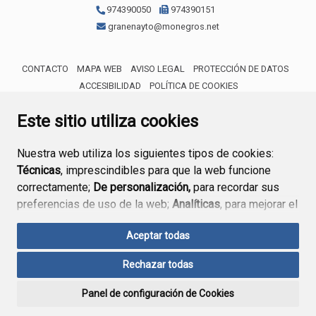
974390050
974390151
granenayto@monegros.net
CONTACTO
MAPA WEB
AVISO LEGAL
PROTECCIÓN DE DATOS
ACCESIBILIDAD
POLÍTICA DE COOKIES
ENLACE 
Este sitio utiliza cookies
Nuestra web utiliza los siguientes tipos de cookies:
Técnicas
, imprescindibles para que la web funcione
correctamente;
De personalización,
para recordar sus
preferencias de uso de la web;
Analíticas
, para mejorar el
funcionamiento de la web y sus servicios.
Aceptar todas
Si acepta pulsando el botón
“Aceptar todas”
Rechazar todas
consideramos que acepta su uso. Si pulsa el botón
“Rechazar todas”
o continúa navegando sin realizar
Panel de configuración de Cookies
ninguna acción, se guardarán las cookies técnicas