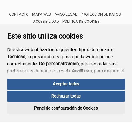
CONTACTO
MAPA WEB
AVISO LEGAL
PROTECCIÓN DE DATOS
ACCESIBILIDAD
POLÍTICA DE COOKIES
ENLACE 
Este sitio utiliza cookies
Nuestra web utiliza los siguientes tipos de cookies:
Técnicas
, imprescindibles para que la web funcione
correctamente;
De personalización,
para recordar sus
preferencias de uso de la web;
Analíticas
, para mejorar el
funcionamiento de la web y sus servicios.
Aceptar todas
Si acepta pulsando el botón
“Aceptar todas”
Rechazar todas
consideramos que acepta su uso. Si pulsa el botón
“Rechazar todas”
o continúa navegando sin realizar
Panel de configuración de Cookies
ninguna acción, se guardarán las cookies técnicas
imprescindibles. Para personalizar sus preferencias
acceda al
“Panel de configuración de cookies”.