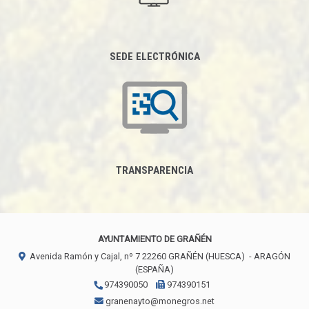
SEDE ELECTRÓNICA
TRANSPARENCIA
AYUNTAMIENTO DE GRAÑÉN
Avenida Ramón y Cajal, nº 7
22260
GRAÑÉN (HUESCA)
- ARAGÓN
(ESPAÑA)
974390050
974390151
granenayto@monegros.net