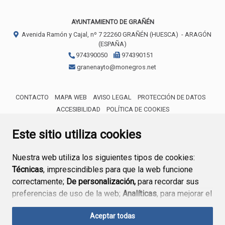
AYUNTAMIENTO DE GRAÑÉN
Avenida Ramón y Cajal, nº 7
22260
GRAÑÉN (HUESCA)
- ARAGÓN
(ESPAÑA)
974390050
974390151
granenayto@monegros.net
CONTACTO
MAPA WEB
AVISO LEGAL
PROTECCIÓN DE DATOS
ACCESIBILIDAD
POLÍTICA DE COOKIES
ENLACE 
Este sitio utiliza cookies
Nuestra web utiliza los siguientes tipos de cookies:
Técnicas
, imprescindibles para que la web funcione
correctamente;
De personalización,
para recordar sus
preferencias de uso de la web;
Analíticas
, para mejorar el
funcionamiento de la web y sus servicios.
Aceptar todas