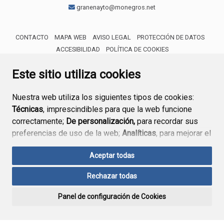
granenayto@monegros.net
CONTACTO
MAPA WEB
AVISO LEGAL
PROTECCIÓN DE DATOS
ACCESIBILIDAD
POLÍTICA DE COOKIES
ENLACE 
Este sitio utiliza cookies
Nuestra web utiliza los siguientes tipos de cookies:
Técnicas
, imprescindibles para que la web funcione
correctamente;
De personalización,
para recordar sus
preferencias de uso de la web;
Analíticas
, para mejorar el
funcionamiento de la web y sus servicios.
Aceptar todas
Si acepta pulsando el botón
“Aceptar todas”
Rechazar todas
consideramos que acepta su uso. Si pulsa el botón
“Rechazar todas”
o continúa navegando sin realizar
Panel de configuración de Cookies
ninguna acción, se guardarán las cookies técnicas
imprescindibles. Para personalizar sus preferencias