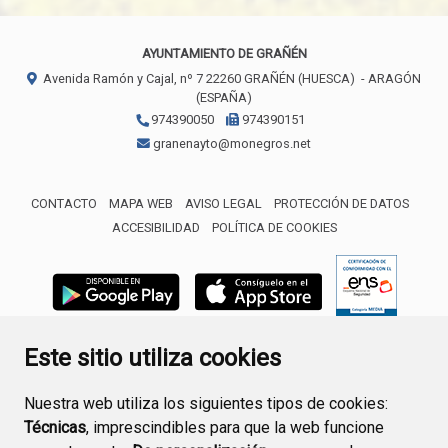
AYUNTAMIENTO DE GRAÑÉN
Avenida Ramón y Cajal, nº 7
22260
GRAÑÉN (HUESCA)
- ARAGÓN
(ESPAÑA)
974390050
974390151
granenayto@monegros.net
CONTACTO
MAPA WEB
AVISO LEGAL
PROTECCIÓN DE DATOS
ACCESIBILIDAD
POLÍTICA DE COOKIES
ENLACE 
Este sitio utiliza cookies
Nuestra web utiliza los siguientes tipos de cookies:
Técnicas
, imprescindibles para que la web funcione