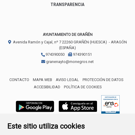
TRANSPARENCIA
AYUNTAMIENTO DE GRAÑÉN
Avenida Ramón y Cajal, nº 7
22260
GRAÑÉN (HUESCA)
- ARAGÓN
(ESPAÑA)
974390050
974390151
granenayto@monegros.net
CONTACTO
MAPA WEB
AVISO LEGAL
PROTECCIÓN DE DATOS
ACCESIBILIDAD
POLÍTICA DE COOKIES
ENLACE 
Este sitio utiliza cookies