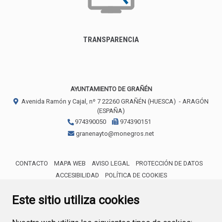
TRANSPARENCIA
AYUNTAMIENTO DE GRAÑÉN
Avenida Ramón y Cajal, nº 7
22260
GRAÑÉN (HUESCA)
- ARAGÓN
(ESPAÑA)
974390050
974390151
granenayto@monegros.net
CONTACTO
MAPA WEB
AVISO LEGAL
PROTECCIÓN DE DATOS
ACCESIBILIDAD
POLÍTICA DE COOKIES
ENLACE 
Este sitio utiliza cookies