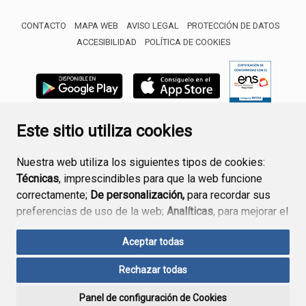
CONTACTO
MAPA WEB
AVISO LEGAL
PROTECCIÓN DE DATOS
ACCESIBILIDAD
POLÍTICA DE COOKIES
ENLACE 
Este sitio utiliza cookies
Nuestra web utiliza los siguientes tipos de cookies:
Técnicas
, imprescindibles para que la web funcione
correctamente;
De personalización,
para recordar sus
preferencias de uso de la web;
Analíticas
, para mejorar el
funcionamiento de la web y sus servicios.
Aceptar todas
Si acepta pulsando el botón
“Aceptar todas”
Rechazar todas
consideramos que acepta su uso. Si pulsa el botón
“Rechazar todas”
o continúa navegando sin realizar
Panel de configuración de Cookies
ninguna acción, se guardarán las cookies técnicas