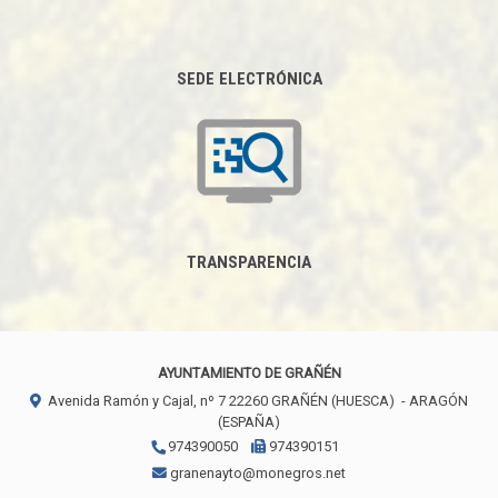
SEDE ELECTRÓNICA
TRANSPARENCIA
AYUNTAMIENTO DE GRAÑÉN
Avenida Ramón y Cajal, nº 7
22260
GRAÑÉN (HUESCA)
- ARAGÓN
(ESPAÑA)
974390050
974390151
granenayto@monegros.net