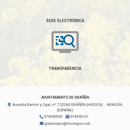
SEDE ELECTRÓNICA
TRANSPARENCIA
AYUNTAMIENTO DE GRAÑÉN
Avenida Ramón y Cajal, nº 7
22260
GRAÑÉN (HUESCA)
- ARAGÓN
(ESPAÑA)
974390050
974390151
granenayto@monegros.net