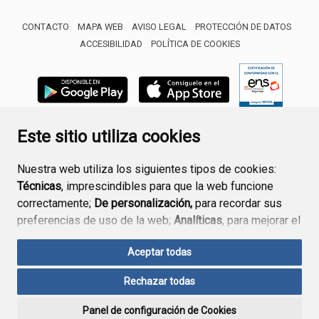
CONTACTO
MAPA WEB
AVISO LEGAL
PROTECCIÓN DE DATOS
ACCESIBILIDAD
POLÍTICA DE COOKIES
ENLACE 
Este sitio utiliza cookies
Nuestra web utiliza los siguientes tipos de cookies:
Técnicas
, imprescindibles para que la web funcione
correctamente;
De personalización,
para recordar sus
preferencias de uso de la web;
Analíticas
, para mejorar el
funcionamiento de la web y sus servicios.
Aceptar todas
Si acepta pulsando el botón
“Aceptar todas”
Rechazar todas
consideramos que acepta su uso. Si pulsa el botón
“Rechazar todas”
o continúa navegando sin realizar
Panel de configuración de Cookies
ninguna acción, se guardarán las cookies técnicas