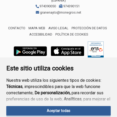
(ESPAÑA)
974390050
974390151
granenayto@monegros.net
CONTACTO
MAPA WEB
AVISO LEGAL
PROTECCIÓN DE DATOS
ACCESIBILIDAD
POLÍTICA DE COOKIES
ENLACE 
Este sitio utiliza cookies
Nuestra web utiliza los siguientes tipos de cookies:
Técnicas
, imprescindibles para que la web funcione
correctamente;
De personalización,
para recordar sus
preferencias de uso de la web;
Analíticas
, para mejorar el
funcionamiento de la web y sus servicios.
Aceptar todas
Si acepta pulsando el botón
“Aceptar todas”