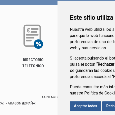
Este sitio utiliz
Nuestra web utiliza los 
para que la web funcione
preferencias de uso de l
web y sus servicios.
Si acepta pulsando el bo
DIRECTORIO
PERFIL DEL
pulsa el botón
“Rechazar
TELEFÓNICO
CONTRATANTE
se guardarán las cookies
preferencias acceda al
“
Puede consultar más info
nuestra
Política de Cook
CONTACTO
MAPA WEB
AVISO LEGAL
PROTE
CA)
- ARAGÓN
(ESPAÑA)
Aceptar todas
Rech