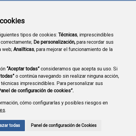
a cookies
siguientes tipos de cookies:
Técnicas
, imprescindibles
 correctamente;
De personalización,
para recordar sus
a web;
Analíticas
, para mejorar el funcionamiento de la
tón
“Aceptar todas”
consideramos que acepta su uso. Si
SEDE ELECTRÓNICA
TRANSPARENCIA
 todas”
o continúa navegando sin realizar ninguna acción,
 técnicas imprescindibles. Para personalizar sus
Panel de configuración de cookies”.
rmación, cómo configurarlas y posibles riesgos en
ies
.
CCIÓN DE DATOS
ACCESIBILIDAD
POLÍTICA DE COOKIES
azar todas
Panel de configuración de Cookies
ENLACE EXTERNO A