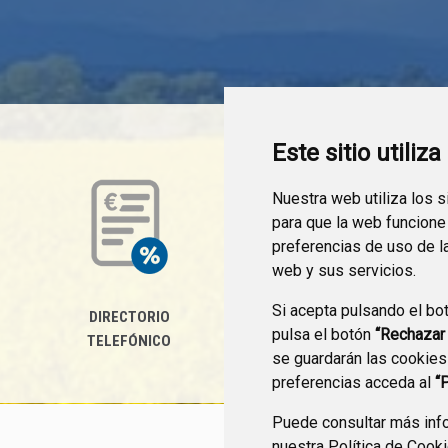
Este sitio utiliz
Nuestra web utiliza los 
para que la web funcione
preferencias de uso de l
web y sus servicios.
Si acepta pulsando el bo
DIRECTORIO
PERFIL DEL
pulsa el botón
“Rechazar
TELEFÓNICO
CONTRATANTE
se guardarán las cookies
preferencias acceda al
“
Puede consultar más info
nuestra
Política de Cook