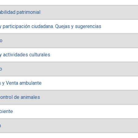
ilidad patrimonial
 participación ciudadana. Quejas y sugerencias
io
 actividades culturales
o
 y Venta ambulante
ontrol de animales
biente
n