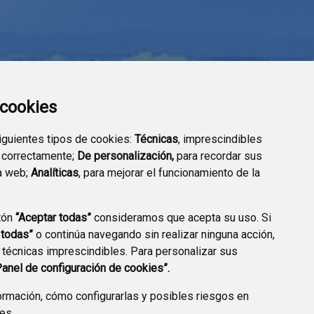
a cookies
siguientes tipos de cookies:
Técnicas
, imprescindibles
 correctamente;
De personalización,
para recordar sus
a web;
Analíticas
, para mejorar el funcionamiento de la
tón
“Aceptar todas”
consideramos que acepta su uso. Si
SEDE ELECTRÓNICA
TRANSPARENCIA
 todas”
o continúa navegando sin realizar ninguna acción,
 técnicas imprescindibles. Para personalizar sus
Panel de configuración de cookies”.
rmación, cómo configurarlas y posibles riesgos en
ies
.