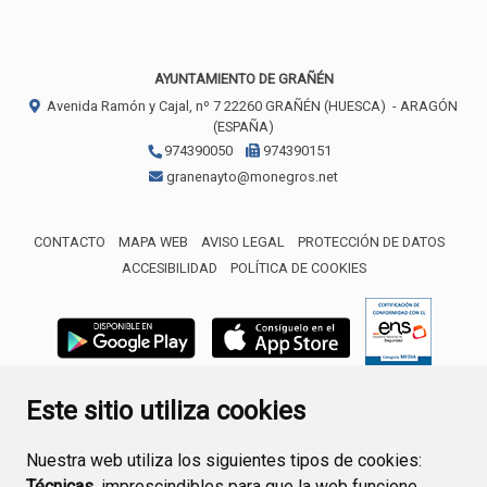
AYUNTAMIENTO DE GRAÑÉN
Avenida Ramón y Cajal, nº 7
22260
GRAÑÉN (HUESCA)
- ARAGÓN
(ESPAÑA)
974390050
974390151
granenayto@monegros.net
CONTACTO
MAPA WEB
AVISO LEGAL
PROTECCIÓN DE DATOS
ACCESIBILIDAD
POLÍTICA DE COOKIES
ENLACE 
Este sitio utiliza cookies
Nuestra web utiliza los siguientes tipos de cookies:
Técnicas
, imprescindibles para que la web funcione