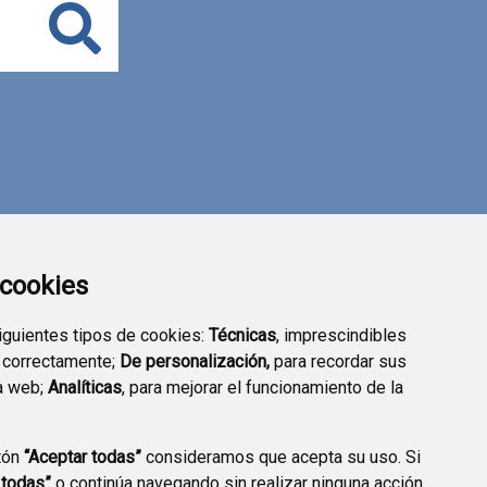
Buscar
a cookies
siguientes tipos de cookies:
Técnicas
, imprescindibles
 correctamente;
De personalización,
para recordar sus
a web;
Analíticas
, para mejorar el funcionamiento de la
tón
“Aceptar todas”
consideramos que acepta su uso. Si
SEDE ELECTRÓNICA
TRANSPARENCIA
 todas”
o continúa navegando sin realizar ninguna acción,