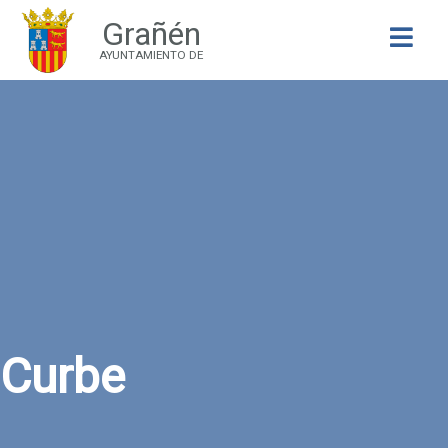
Grañén
Buscar
AYUNTAMIENTO DE
Curbe