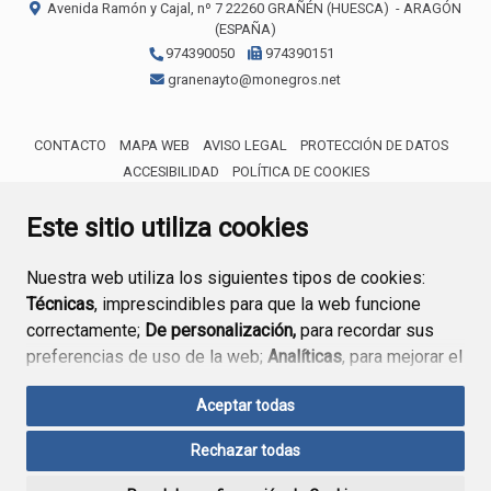
Avenida Ramón y Cajal, nº 7
22260
GRAÑÉN (HUESCA)
- ARAGÓN
(ESPAÑA)
974390050
974390151
granenayto@monegros.net
CONTACTO
MAPA WEB
AVISO LEGAL
PROTECCIÓN DE DATOS
ACCESIBILIDAD
POLÍTICA DE COOKIES
ENLACE 
Este sitio utiliza cookies
Nuestra web utiliza los siguientes tipos de cookies:
Técnicas
, imprescindibles para que la web funcione
correctamente;
De personalización,
para recordar sus
preferencias de uso de la web;
Analíticas
, para mejorar el
funcionamiento de la web y sus servicios.
Aceptar todas
Si acepta pulsando el botón
“Aceptar todas”
Rechazar todas
consideramos que acepta su uso. Si pulsa el botón
“Rechazar todas”
o continúa navegando sin realizar