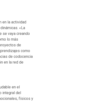
 en la actividad
 dinámicas. «La
e se vaya creando
orno lo más
 proyectos de
 aprendizajes como
encias de codocencia
ón en la red de
udable en el
o integral del
ocionales, físicos y