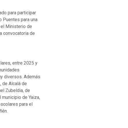
do para participar
do Puentes para una
 el Ministerio de
a convocatoria de
lares, entre 2025 y
omunidades
uy diversos. Además
, de Alcalá de
el Zubeldia, de
l municipio de Yaiza,
escolares para el
ñén.