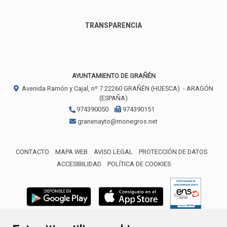
TRANSPARENCIA
AYUNTAMIENTO DE GRAÑÉN
Avenida Ramón y Cajal, nº 7
22260
GRAÑÉN (HUESCA)
- ARAGÓN
(ESPAÑA)
974390050
974390151
granenayto@monegros.net
CONTACTO
MAPA WEB
AVISO LEGAL
PROTECCIÓN DE DATOS
ACCESIBILIDAD
POLÍTICA DE COOKIES
ENLACE 