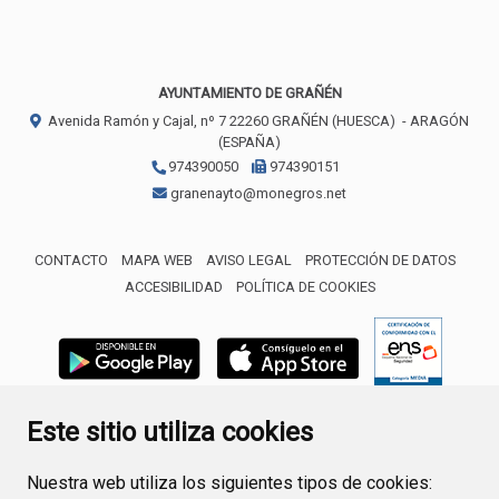
AYUNTAMIENTO DE GRAÑÉN
Avenida Ramón y Cajal, nº 7
22260
GRAÑÉN (HUESCA)
- ARAGÓN
(ESPAÑA)
974390050
974390151
granenayto@monegros.net
CONTACTO
MAPA WEB
AVISO LEGAL
PROTECCIÓN DE DATOS
ACCESIBILIDAD
POLÍTICA DE COOKIES
ENLACE 
Este sitio utiliza cookies
Nuestra web utiliza los siguientes tipos de cookies: