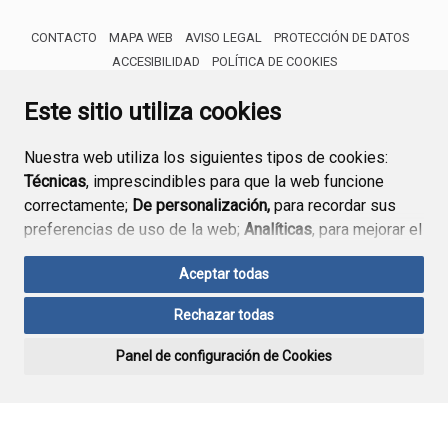
CONTACTO
MAPA WEB
AVISO LEGAL
PROTECCIÓN DE DATOS
ACCESIBILIDAD
POLÍTICA DE COOKIES
ENLACE 
Este sitio utiliza cookies
Nuestra web utiliza los siguientes tipos de cookies:
Técnicas
, imprescindibles para que la web funcione
correctamente;
De personalización,
para recordar sus
preferencias de uso de la web;
Analíticas
, para mejorar el
funcionamiento de la web y sus servicios.
Aceptar todas
Si acepta pulsando el botón
“Aceptar todas”
Rechazar todas
consideramos que acepta su uso. Si pulsa el botón
“Rechazar todas”
o continúa navegando sin realizar
Panel de configuración de Cookies
ninguna acción, se guardarán las cookies técnicas
imprescindibles. Para personalizar sus preferencias
acceda al
“Panel de configuración de cookies”.