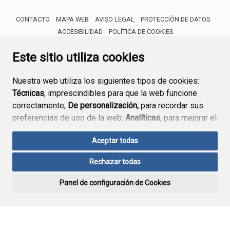
CONTACTO
MAPA WEB
AVISO LEGAL
PROTECCIÓN DE DATOS
ACCESIBILIDAD
POLÍTICA DE COOKIES
ENLACE 
Este sitio utiliza cookies
Nuestra web utiliza los siguientes tipos de cookies:
Técnicas
, imprescindibles para que la web funcione
correctamente;
De personalización,
para recordar sus
preferencias de uso de la web;
Analíticas
, para mejorar el
funcionamiento de la web y sus servicios.
Aceptar todas
Si acepta pulsando el botón
“Aceptar todas”
Rechazar todas
consideramos que acepta su uso. Si pulsa el botón
“Rechazar todas”
o continúa navegando sin realizar
Panel de configuración de Cookies
ninguna acción, se guardarán las cookies técnicas
imprescindibles. Para personalizar sus preferencias
acceda al
“Panel de configuración de cookies”.