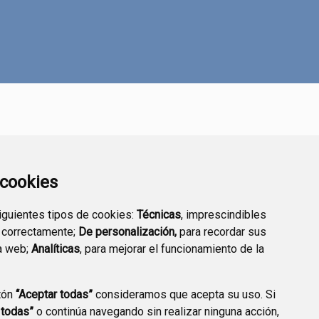
a cookies
siguientes tipos de cookies:
Técnicas
, imprescindibles
SEDE ELECTRÓNICA
 correctamente;
De personalización,
para recordar sus
TRANSPARENCIA
a web;
Analíticas
, para mejorar el funcionamiento de la
tón
“Aceptar todas”
consideramos que acepta su uso. Si
 todas”
o continúa navegando sin realizar ninguna acción,