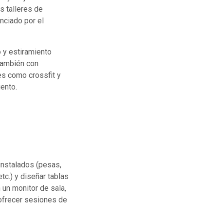
s talleres de
nciado por el
 y estiramiento
 También con
es como crossfit y
iento.
instalados (pesas,
tc.) y diseñar tablas
 un monitor de sala,
 ofrecer sesiones de