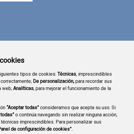
a cookies
siguientes tipos de cookies:
Técnicas
, imprescindibles
 correctamente;
De personalización,
para recordar sus
a web;
Analíticas
, para mejorar el funcionamiento de la
tón
“Aceptar todas”
consideramos que acepta su uso. Si
SEDE ELECTRÓNICA
TRANSPARENCIA
 todas”
o continúa navegando sin realizar ninguna acción,
 técnicas imprescindibles. Para personalizar sus
Panel de configuración de cookies”.