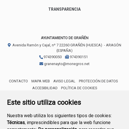
TRANSPARENCIA
AYUNTAMIENTO DE GRAÑÉN
Avenida Ramón y Cajal, nº 7
22260
GRAÑÉN (HUESCA)
- ARAGÓN
(ESPAÑA)
974390050
974390151
granenayto@monegros.net
CONTACTO
MAPA WEB
AVISO LEGAL
PROTECCIÓN DE DATOS
ACCESIBILIDAD
POLÍTICA DE COOKIES
ENLACE 
Este sitio utiliza cookies
Nuestra web utiliza los siguientes tipos de cookies:
Técnicas
, imprescindibles para que la web funcione